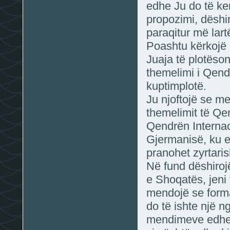
edhe Ju do të ken
propozimi, dëshir
paraqitur më lart
Poashtu kërkojë
Juaja të plotëso
themelimi i Qend
kuptimplotë.
Ju njoftojë se me
themelimit të Qe
Qendrën Internac
Gjermanisë, ku 
pranohet zyrtaris
Në fund dëshirojë
e Shoqatës, jeni
mendojë se forma
do të ishte një 
mendimeve edhe 