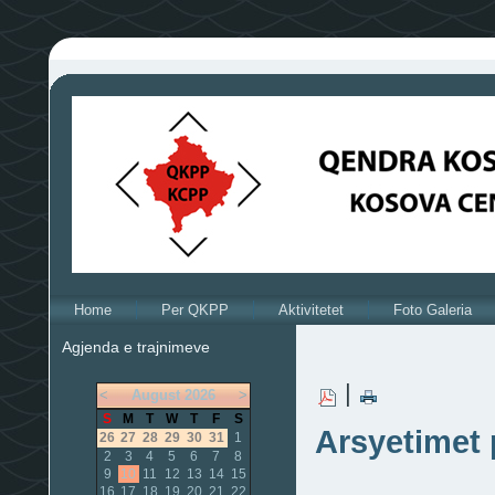
Home
Per QKPP
Aktivitetet
Foto Galeria
Agjenda e trajnimeve
|
<
August
2026
>
S
M
T
W
T
F
S
Arsyetimet 
26
27
28
29
30
31
1
2
3
4
5
6
7
8
9
10
11
12
13
14
15
16
17
18
19
20
21
22