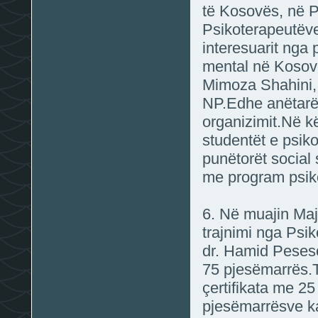
të Kosovës, në P
Psikoterapeutëve
interesuarit nga
mental në Kosov
Mimoza Shahini, p
NP.Edhe anëtarët
organizimit.Në k
studentët e psiko
punëtorët social
me program psik
6. N
ë muajin Maj
trajnimi nga Psik
dr. Hamid Peses
75 pjesëmarrës.Tr
çertifikata me 2
pjesëmarrësve ka