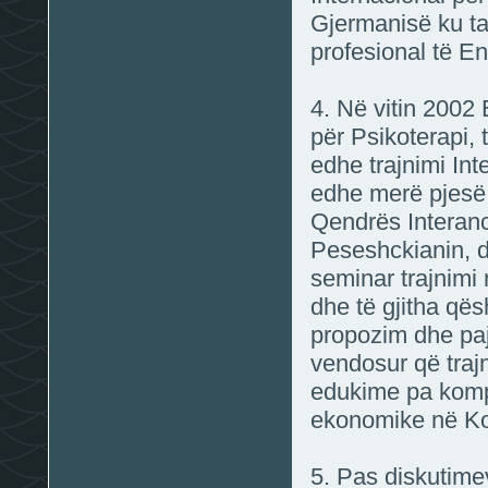
Gjermanisë ku ta
profesional të E
4. Në vitin 2002
për Psikoterapi, 
edhe trajnimi Int
edhe merë pjesë 
Qendrës Interanc
Peseshckianin, d
seminar trajnimi
dhe të gjitha qës
propozim dhe paj
vendosur që traj
edukime pa kompe
ekonomike në K
5. Pas diskutim