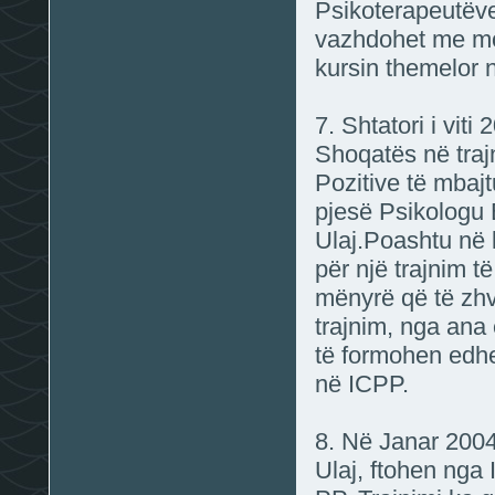
Psikoterapeutëv
vazhdohet me mod
kursin themelor 
7. Shtatori i vit
Shoqatës në trajn
Pozitive të mbajt
pjesë Psikologu 
Ulaj.Poashtu në 
për një trajnim t
mënyrë që të zhv
trajnim, nga ana
të formohen edhe
në ICPP.
8. Në Janar 2004
Ulaj, ftohen nga