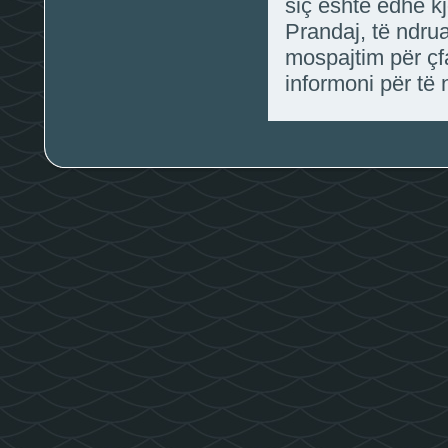
siç është edhe kj
Prandaj, të ndru
mospajtim për çf
informoni për të 