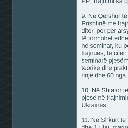
PP. Trajnimi ka q
9. Në Qershor të 
Prishtinë me tra
ditor, por për ar
të formohet edhe 
në seminar, ku p
trajnues, të cil
seminarë pjesëma
teorike dhe prak
rinjë dhe 60 nga g
10. Në Shtator t
pjesë në trajnim
Ukrainës.
11. Në Shkurt të 
dhe J.Ulaj, marin