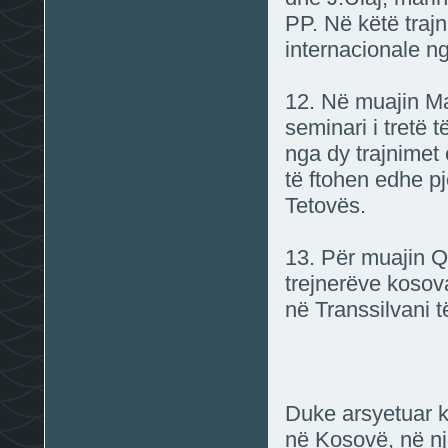
PP. Në këtë trajni
internacionale n
12. Në muajin Maj
seminari i tretë 
nga dy trajnimet
të ftohen edhe pj
Tetovës.
13. Për muajin Q
trejnerëve kosova
në Transsilvani 
Duke arsyetuar kë
në Kosovë, në nj