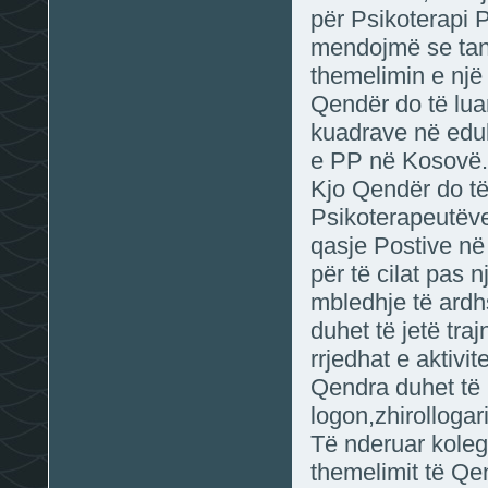
për Psikoterapi 
mendojmë se tani
themelimin e një
Qendër do të luan
kuadrave në eduk
e PP në Kosovë.
Kjo Qendër do të
Psikoterapeutëve 
qasje Postive në
për të cilat pas 
mbledhje të ardhs
duhet të jetë tra
rrjedhat e aktiv
Q
endra duhet të 
logon,zhirollogar
T
ë nderuar koleg
themelimit të Qe