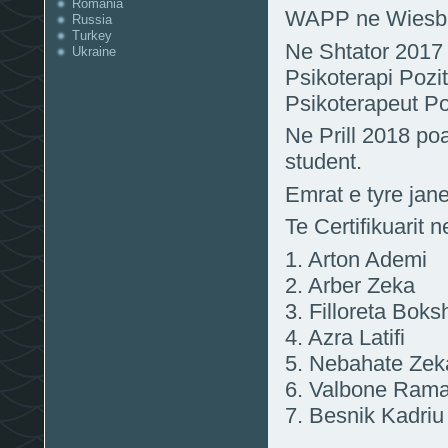
Romania
WAPP ne Wiesba
Russia
Turkey
Ne Shtator 2017
Ukraine
Psikoterapi Poziti
Psikoterapeut Poz
Ne Prill 2018 po
student.
Emrat e tyre jan
Te Certifikuarit n
1. Arton Ademi
2. Arber Zeka
3. Filloreta Boks
4. Azra Latifi
5. Nebahate Zek
6. Valbone Ramaj
7. Besnik Kadriu