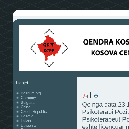
Lidhjet
Positum.org
|
Germany
Bulgaria
Qe nga data 23.
China
Psikoterapi Poziti
Czech Republic
Kosovo
Psikoterapeut Pozi
Latvia
Lithuania
eshte licencuar n